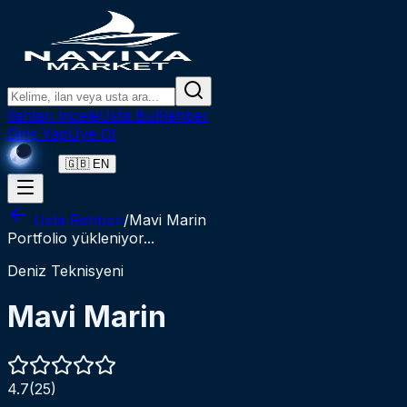
Ana içeriğe atla
Ana içeriğe git
Aramaya git
İlanları İncele
Usta Bul
Rehber
Giriş Yap
Üye Ol
🇬🇧 EN
Usta Rehberi
/
Mavi Marin
Portfolio yükleniyor...
Deniz Teknisyeni
Mavi Marin
4.7
(
25
)