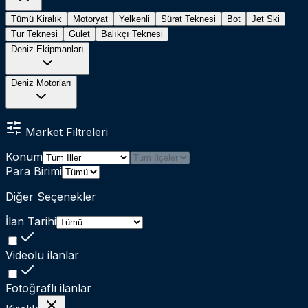
Tümü
Kiralık
Motoryat
Yelkenli
Sürat Teknesi
Bot
Jet Ski
Tur Teknesi
Gulet
Balıkçı Teknesi
Deniz Ekipmanları
Deniz Motorları
Market Filtreleri
Konum
Para Birimi
Diğer Seçenekler
İlan Tarihi
Videolu ilanlar
Fotoğraflı ilanlar