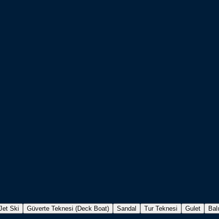
Jet Ski
Güverte Teknesi (Deck Boat)
Sandal
Tur Teknesi
Gulet
Bal