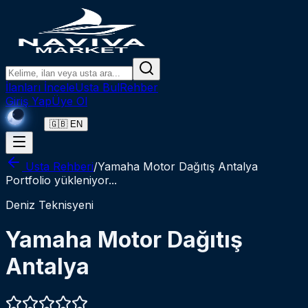
Ana içeriğe atla
Ana içeriğe git
Aramaya git
İlanları İncele
Usta Bul
Rehber
Giriş Yap
Üye Ol
🇬🇧 EN
Usta Rehberi
/
Yamaha Motor Dağıtış Antalya
Portfolio yükleniyor...
Deniz Teknisyeni
Yamaha Motor Dağıtış
Antalya