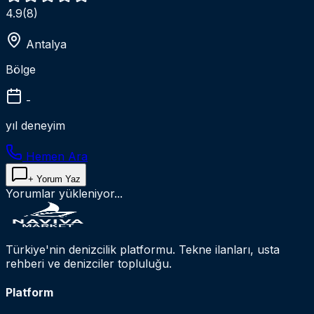
4.9
(
8
)
Antalya
Bölge
-
yıl deneyim
Hemen Ara
+ Yorum Yaz
Yorumlar yükleniyor...
Türkiye'nin denizcilik platformu. Tekne ilanları, usta
rehberi ve denizciler topluluğu.
Platform