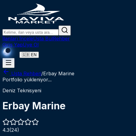
Ana içeriğe atla
Ana içeriğe git
Aramaya git
İlanları İncele
Usta Bul
Rehber
Giriş Yap
Üye Ol
🇬🇧 EN
Usta Rehberi
/
Erbay Marine
Portfolio yükleniyor...
Deniz Teknisyeni
Erbay Marine
4.3
(
24
)